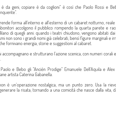
 è da geni, copiare è da coglioni" è così che Paolo Rossi e Be
inquente".
ende forma all'interno e all'esterno di un cabaret notturno, reale
 imbonitori accolgono il pubblico rompendo la quarta parete e r
Milano di quegli anni: quando i teatri chiudono, vengono abitati dai f
mi non sono i grandi nomi già celebrati, bensì figure marginali e ir
che fornivano energia, storie e suggestioni al cabaret.
i accompagnano e strutturano l'azione scenica, con numeri corali e
.
aolo e Bebo gli "Ancién Prodige" Emanuele Dell'Aquila e Alex 
vane artista Caterina Gabanella.
non è un'operazione nostalgica, ma un punto zero. Usa la riev
enerare la risata, tornando a una comicità che nasce dalla vita, dal