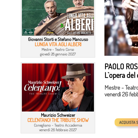
Giovanni Storti e Stefano Mancuso
LUNGA VITA AGLI ALBERI
Mestre - Teatro Corso
giovedì 28 gennaio 2027
PAOLO ROS
L`opera del
Mestre - Teatr
venerdì 26 febb
Maurizio Schweizer
CELENTANO! THE TRIBUTE SHOW
ACQUISTA 
Conegliano - Teatro Accademia
venerdì 26 febbraio 2027