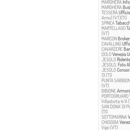
MARGHERA
Inf
MARGHERA
Bus
TESSERA
Ufficio
Arrivi) (VT)(T1)
SPINEA
Tabacche
MARTELLAGO
T
(VT)
MARCON
Broker
CAVALLINO
Uffi
CAVARZERE
Bar
DOLO
Venezia U
JESOLO
Ridente
JESOLO,
Foto A
JESOLO
Consorz
13 (T1)
PUNTA SABBIO
(VT)
BIBIONE
Armoni
​PORTOGRUARO
Villastorta 4/A (
SAN DONA’ DI P
(T1)
SOTTOMARINA
V
CHIOGGIA
Venez
Vigo (VT)