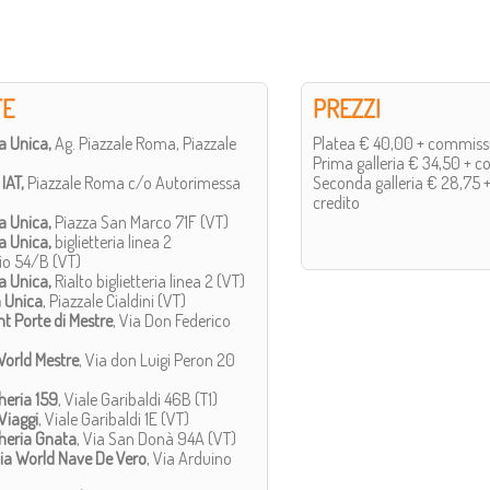
TE
PREZZI
a Unica,
Ag. Piazzale Roma, Piazzale
Platea € 40,00 + commissi
Prima galleria € 34,50 + c
 IAT,
Piazzale Roma c/o Autorimessa
Seconda galleria € 28,75 
credito
a Unica,
Piazza San Marco 71F (VT)
a Unica,
biglietteria linea 2
io 54/B (VT)
a Unica,
Rialto biglietteria linea 2 (VT)
a Unica
, Piazzale Cialdini (VT)
nt Porte di Mestre
, Via Don Federico
World Mestre
, Via don Luigi Peron 20
heria 159
, Viale Garibaldi 46B (T1)
 Viaggi
, Viale Garibaldi 1E (VT)
heria Gnata
, Via San Donà 94A (VT)
ia World Nave De Vero
, Via Arduino