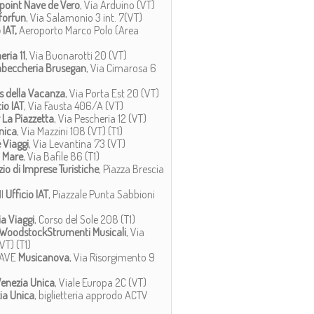
opoint Nave de Vero
, Via Arduino (VT)
forfun
, Via Salamonio 3 int. 7(VT)
 IAT,
Aeroporto Marco Polo (Area
ria 11
, Via Buonarotti 20 (VT)
abeccheria Brusegan
, Via Cimarosa 6
s della Vacanza
, Via Porta Est 20 (VT)
cio IAT
, Via Fausta 406/A (VT)
 La Piazzetta
, Via Pescheria 12 (VT)
nica
, Via Mazzini 108 (VT) (T1)
 Viaggi
, Via Levantina 73 (VT)
l Mare
, Via Bafile 86 (T1)
io di Imprese Turistiche
, Piazza Brescia
NI
Ufficio IAT
, Piazzale Punta Sabbioni
a Viaggi
, Corso del Sole 208 (T1)
WoodstockStrumenti Musicali
, Via
VT) (T1)
IAVE
Musicanova
, Via Risorgimento 9
enezia Unica
, Viale Europa 2C (VT)
ia Unica
, biglietteria approdo ACTV