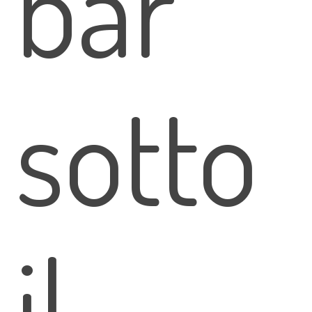
bar
sotto
il