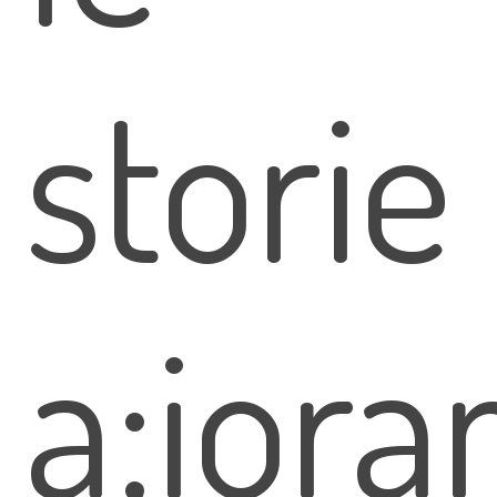
storie
a;iora