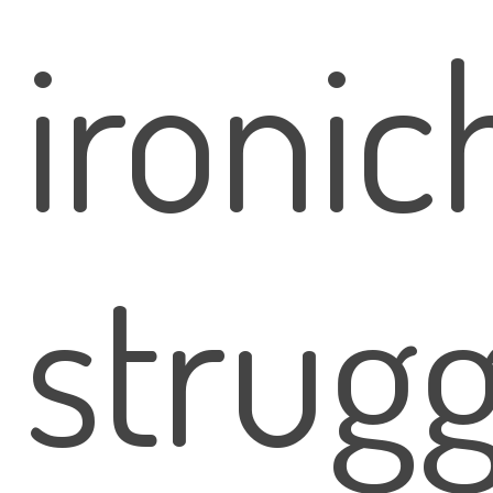
ironic
strugg