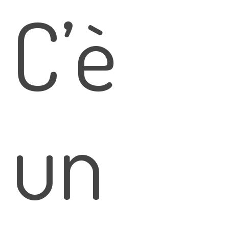
C’è
un