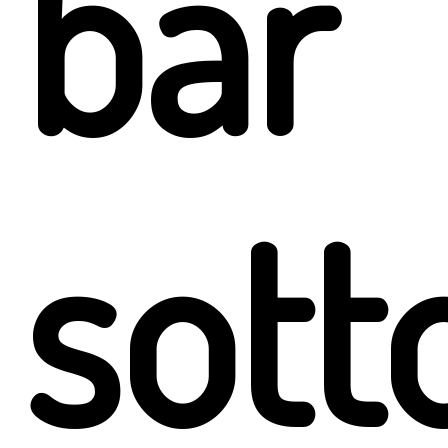
bar
sott