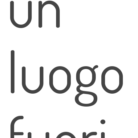
un
luogo
fuori