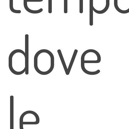
dove
le