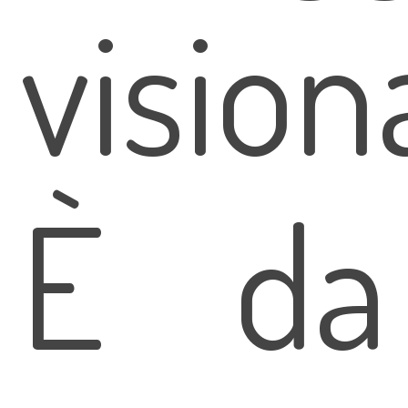
vision
È da