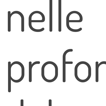
nelle
profo