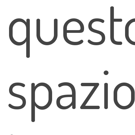
quest
spazi