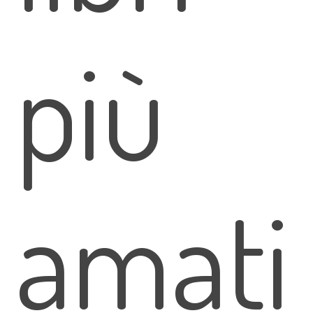
più
amati