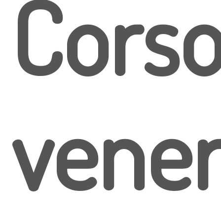
Cors
vener