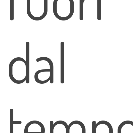
dal
temp