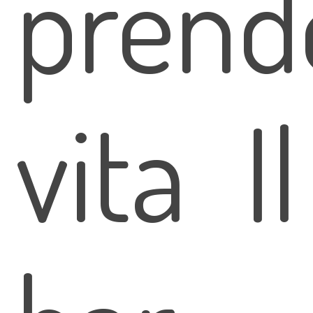
prend
vita Il